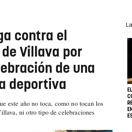
La
ga contra el
de Villava por
lebración de una
a deportiva
E
C
ue este año no toca, como no tocan los
R
E
illava, ni otro tipo de celebraciones
E