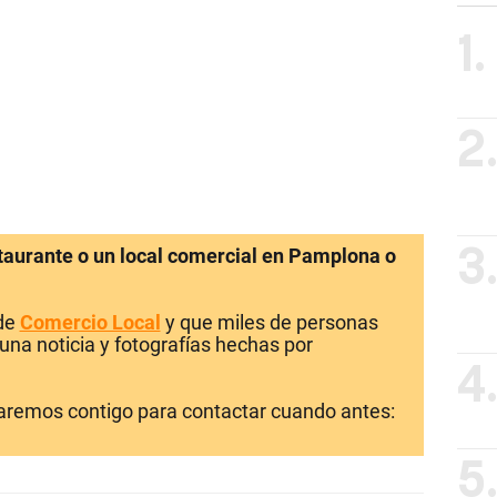
1.
2
staurante o un local comercial en Pamplona o
3
 de
Comercio Local
y que miles de personas
una noticia y fotografías hechas por
4
laremos contigo para contactar cuando antes:
5