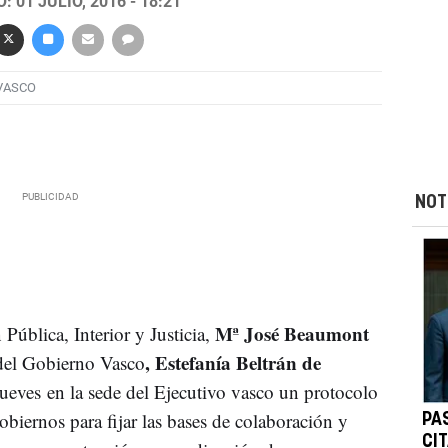
 01 JULIO, 2016 - 18:21
VASCO
NOT
Mª José Beaumont
Pública, Interior y Justicia,
, Estefanía Beltrán de
 del Gobierno Vasco
jueves en la sede del Ejecutivo vasco un protocolo
iernos para fijar las bases de colaboración y
PA
CI