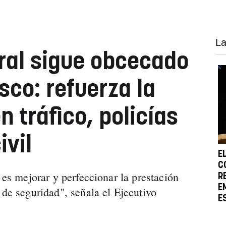
La
oral sigue obcecado
sco: refuerza la
 tráfico, policías
ivil
E
C
o es mejorar y perfeccionar la prestación
R
E
 de seguridad", señala el Ejecutivo
E