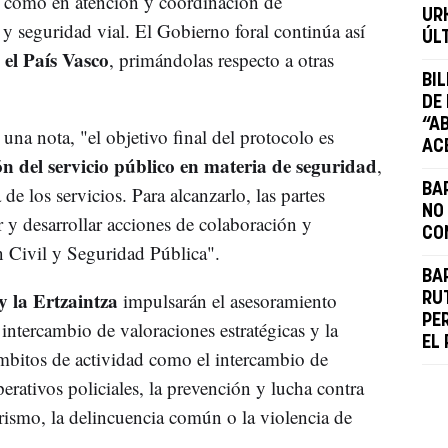
l como en atención y coordinación de
UR
o y seguridad vial. El Gobierno foral continúa así
ÚL
 el País Vasco
, primándolas respecto a otras
BI
DE
“A
una nota, "el objetivo final del protocolo es
AC
ón del servicio público en materia de seguridad
,
BA
de los servicios. Para alcanzarlo, las partes
NO
y desarrollar acciones de colaboración y
CO
n Civil y Seguridad Pública".
BA
y la Ertzaintza
impulsarán el asesoramiento
RU
PE
intercambio de valoraciones estratégicas y la
EL
ámbitos de actividad como el intercambio de
rativos policiales, la prevención y lucha contra
orismo, la delincuencia común o la violencia de