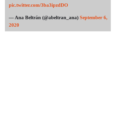
pic.twitter.com/3ba3ipzdDO
— Ana Beltrán (@abeltran_ana)
September 6,
2020