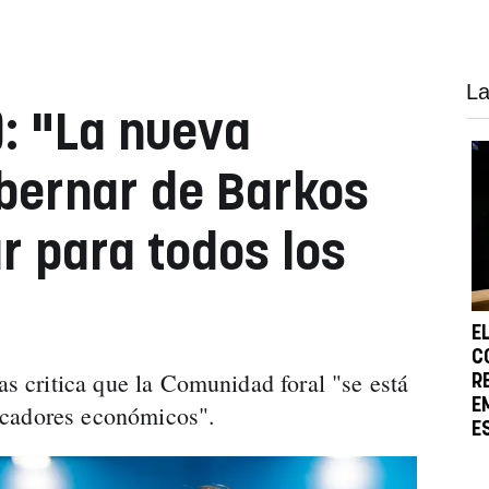
La
: "La nueva
bernar de Barkos
r para todos los
E
C
tas critica que la Comunidad foral "se está
R
E
icadores económicos".
E