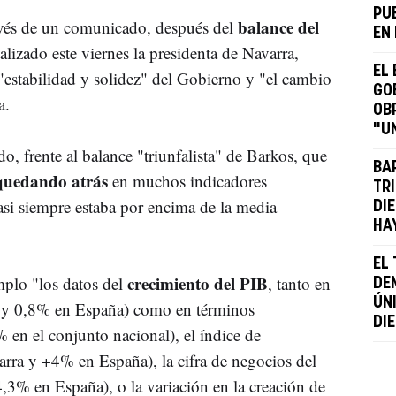
PU
balance del
avés de un comunicado, después del
EN
lizado este viernes la presidenta de Navarra,
EL
estabilidad y solidez" del Gobierno y "el cambio
GO
a.
OB
"U
o, frente al balance "triunfalista" de Barkos, que
BA
quedando atrás
en muchos indicadores
TR
si siempre estaba por encima de la media
DI
HA
EL
crecimiento del PIB
plo "los datos del
, tanto en
DE
ÚN
a y 0,8% en España) como en términos
DI
 en el conjunto nacional), el índice de
rra y +4% en España), la cifra de negocios del
4,3% en España), o la variación en la creación de