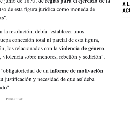
reglas para el ejercicio de la
de junio de 1870, de
A 
l uso de esta figura jurídica como moneda de
AC
as
".
n la resolución, debía "establecer unos
uepa concesión total ni parcial de esta figura,
violencia de género
n, los relacionados con la
,
ia, violencia sobre menores, rebelión y sedición".
informe de motivación
"obligatoriedad de un
u justificación y necesidad de que así deba
ado".