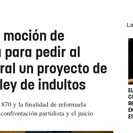
La
 moción de
para pedir al
ral un proyecto de
ley de indultos
E
C
1870 y la finalidad de reformarla
R
E
 confrontación partidista y el juicio
E