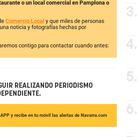
staurante o un local comercial en Pamplona o
3
 de
Comercio Local
y que miles de personas
una noticia y fotografías hechas por
4
laremos contigo para contactar cuando antes:
5
GUIR REALIZANDO PERIODISMO
DEPENDIENTE.
6
sAPP y recibe en tu móvil las alertas de Navarra.com