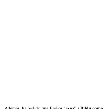
Bildu como
Además, ha pedido que Barkos "exija" a