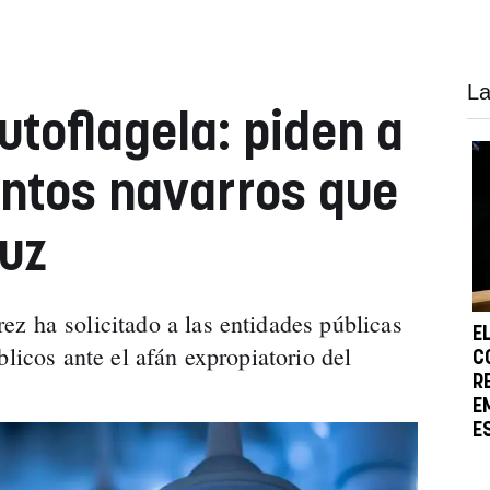
La
toflagela: piden a
ntos navarros que
luz
z ha solicitado a las entidades públicas
E
blicos ante el afán expropiatorio del
C
R
E
E