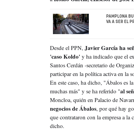
PAMPLONA BUS
VA A SER EL 
Javier García ha se
Desde el PPN,
'caso Koldo'
y ha indicado que el e
Santos Cerdán -secretario de Organiz
participar en la política activa en la
En este caso, ha dicho, "Ábalos es l
al se
muchas más" y se ha referido "
Moncloa, quién en Palacio de Navarr
negocios de Ábalos
, por qué hay go
que contrataron con la empresa a la c
dicho.