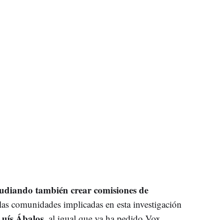
tudiando también crear comisiones de
las comunidades implicadas en esta investigación
Luís Ábalos
, al igual que ya ha pedido Vox.