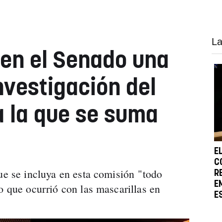
La
 en el Senado una
nvestigación del
a la que se suma
E
C
que se incluya en esta comisión "todo
R
E
o que ocurrió con las mascarillas en
E