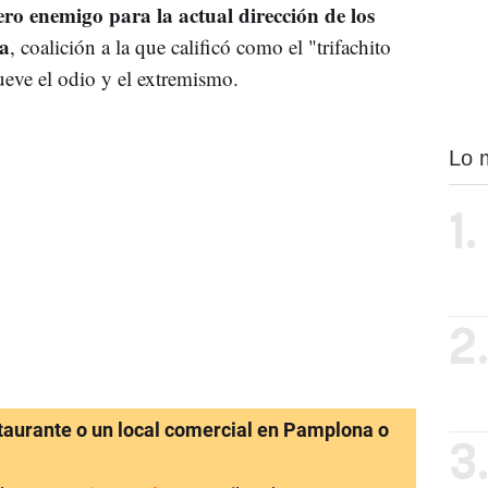
ero enemigo para la actual dirección de los
a
, coalición a la que calificó como el "trifachito
eve el odio y el extremismo.
Lo 
1.
2
staurante o un local comercial en Pamplona o
3