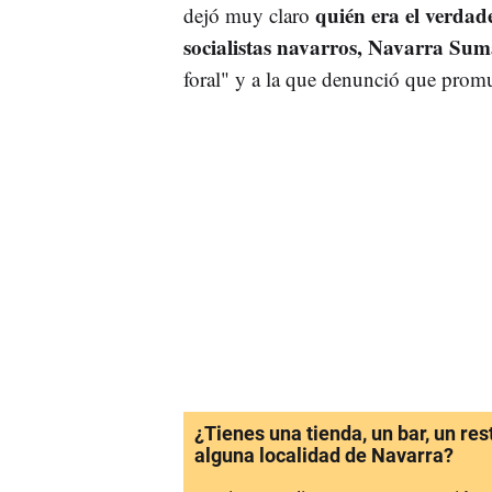
quién era el verdad
dejó muy claro
socialistas navarros, Navarra Sum
foral" y a la que denunció que promu
¿Tienes una tienda, un bar, un re
alguna localidad de Navarra?