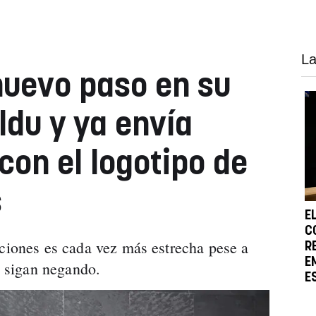
La
nuevo paso en su
ldu y ya envía
on el logotipo de
s
E
C
aciones es cada vez más estrecha pese a
R
E
la sigan negando.
E