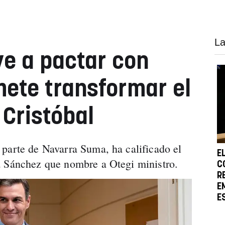
La
e a pactar con
mete transformar el
 Cristóbal
parte de Navarra Suma, ha calificado el
E
a Sánchez que nombre a Otegi ministro.
C
R
E
E