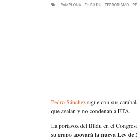
PAMPLONA
EH BILDU
TERRORISMO
P
Pedro Sánchez
sigue con sus camba
que avalan y no condenan a ETA.
La portavoz del Bildu en el Congres
poyará la nueva Ley de
su grupo a