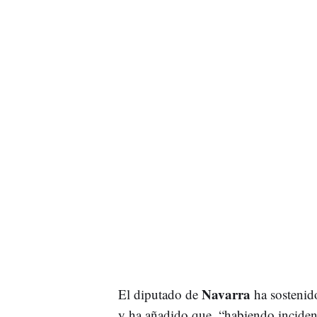
Navarra
El diputado de
ha sostenido
y ha añadido que, “habiendo incidenc