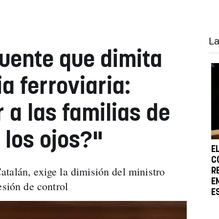
La
uente que dimita
ia ferroviaria:
 a las familias de
 los ojos?"
E
C
talán, exige la dimisión del ministro
R
E
esión de control
E