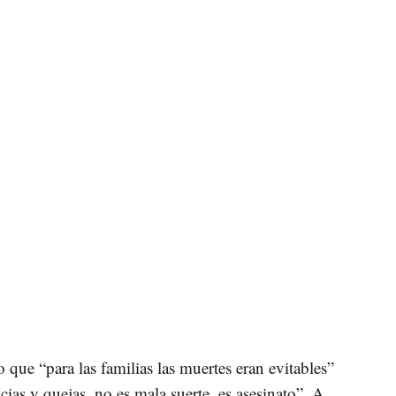
 que “para las familias las muertes eran evitables”
ias y quejas, no es mala suerte, es asesinato”. A