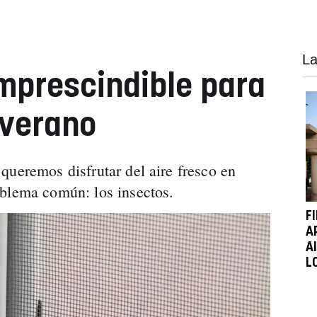
La
imprescindible para
 verano
queremos disfrutar del aire fresco en
oblema común: los insectos.
F
A
A
L