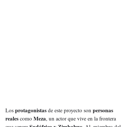
protagonistas
personas
Los
de este proyecto son
reales
Meza
como
, un actor que vive en la frontera
Sudáfrica y Zimbabwe
que separa
, Al, miembro del