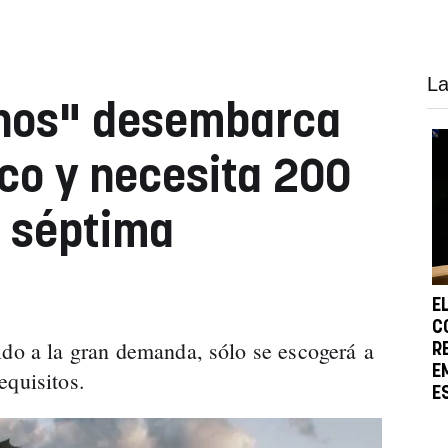
La
onos" desembarca
sco y necesita 200
a séptima
E
C
ido a la gran demanda, sólo se escogerá a
R
E
equisitos.
E