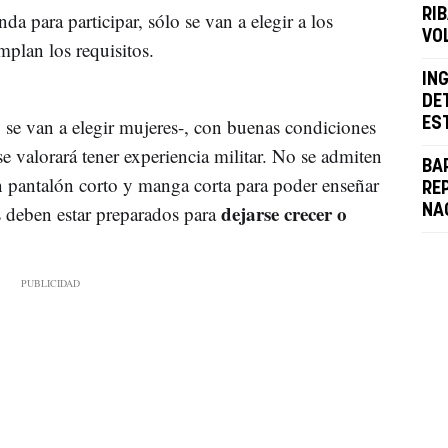
RI
a para participar, sólo se van a elegir a los
VO
plan los requisitos.
IN
DE
 se van a elegir mujeres-, con buenas condiciones
ES
se valorará tener experiencia militar. No se admiten
BA
en pantalón corto y manga corta para poder enseñar
RE
dejarse crecer o
es deben estar preparados para
NA