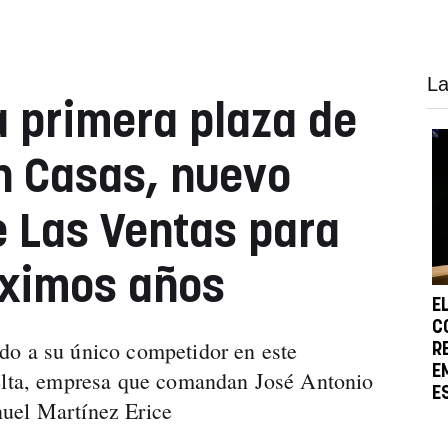
La
a primera plaza de
n Casas, nuevo
 Las Ventas para
óximos años
E
C
do a su único competidor en este
R
E
delta, empresa que comandan José Antonio
E
uel Martínez Erice