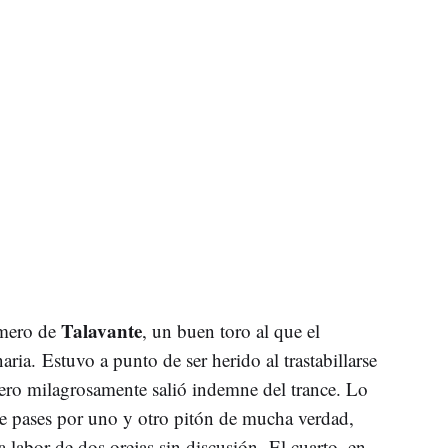
Talavante
imero de
, un buen toro al que el
ria. Estuvo a punto de ser herido al trastabillarse
 pero milagrosamente salió indemne del trance. Lo
e pases por uno y otro pitón de mucha verdad,
 labor de dos orejas sin discusión. El cuarto, en