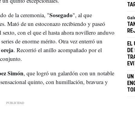
 un quinto excepcionales.
TA
Sosegado
ado de la ceremonia, "
", al que
Gal
les. Mató de un estoconazo recibiendo y paseó
TAM
RE
 sexto, con el que el hasta ahora novillero anduvo
 series de enorme mérito. Otra vez enterró un
EL
 oreja
. Recorrió el anillo acompañado por el
DE
TR
 conjunto.
EV
ez Simón
, que logró un galardón con un notable
UN 
l sensacional quinto, con humillación, bravura y
EN
TO