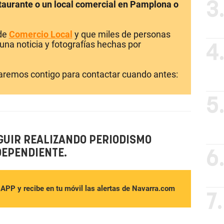
staurante o un local comercial en Pamplona o
3
 de
Comercio Local
y que miles de personas
una noticia y fotografías hechas por
4
laremos contigo para contactar cuando antes:
5
GUIR REALIZANDO PERIODISMO
DEPENDIENTE.
6
sAPP y recibe en tu móvil las alertas de Navarra.com
7.