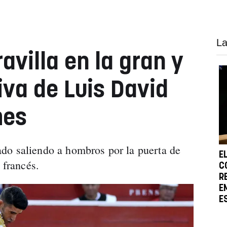
La
villa en la gran y
iva de Luis David
mes
do saliendo a hombros por la puerta de
E
 francés.
C
R
E
E