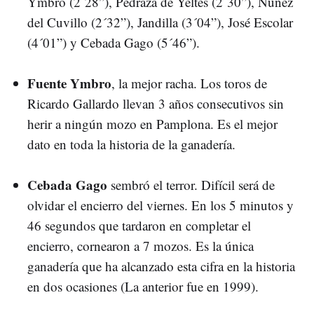
Ymbro (2´28”), Pedraza de Yeltes (2´30”), Núñez
del Cuvillo (2´32”), Jandilla (3´04”), José Escolar
(4´01”) y Cebada Gago (5´46”).
Fuente Ymbro
, la mejor racha. Los toros de
Ricardo Gallardo llevan 3 años consecutivos sin
herir a ningún mozo en Pamplona. Es el mejor
dato en toda la historia de la ganadería.
Cebada Gago
sembró el terror. Difícil será de
olvidar el encierro del viernes. En los 5 minutos y
46 segundos que tardaron en completar el
encierro, cornearon a 7 mozos. Es la única
ganadería que ha alcanzado esta cifra en la historia
en dos ocasiones (La anterior fue en 1999).