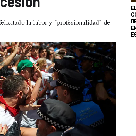
ocesión
E
C
licitado la labor y "profesionalidad" de
R
E
E