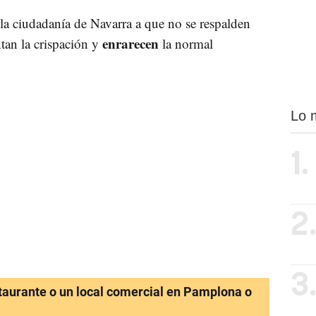
la ciudadanía de Navarra a que no se respalden
enrarecen
tan la crispación y
la normal
Lo 
1.
2
3
staurante o un local comercial en Pamplona o