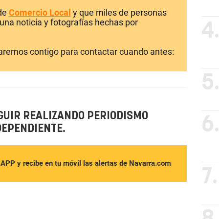
 de
Comercio Local
y que miles de personas
una noticia y fotografías hechas por
4
laremos contigo para contactar cuando antes:
5
GUIR REALIZANDO PERIODISMO
6
DEPENDIENTE.
sAPP y recibe en tu móvil las alertas de Navarra.com
7.
8