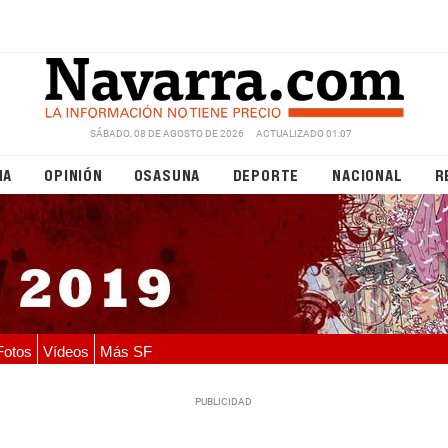
SÁBADO, 08 DE AGOSTO DE 2026
ACTUALIZADO 01:07
NA
OPINIÓN
OSASUNA
DEPORTE
NACIONAL
R
Fotos
Vídeos
Más SF