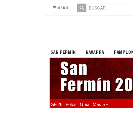
MENÚ
SAN FERMÍN
NAVARRA
PAMPLO
SF'26
Fotos
Guía
Más SF