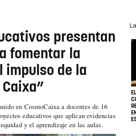
La
ucativos presentan
a fomentar la
l impulso de la
 Caixa”
E
C
eunido en CosmoCaixa a docentes de 16
R
E
oyectos educativos que aplican evidencias
E
 equidad y el aprendizaje en las aulas.