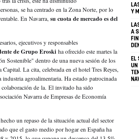
tras la crisis, éste ha disminuido
LA
rsonas, se ha centrado en la Zona Norte, por lo
Y 
su cuota de mercado es del
rentable. En Navarra,
LA
A 
FI
arios, ejecutivos y responsables
DE
dente de Grupo Eroski
ha ofrecido este martes la
EL
n Sostenible" dentro de una nueva sesión de los
UN
Capital. La cita, celebrada en el hotel Tres Reyes,
TE
 industria agroalimentaria. Ha estado patrocinada
NA
olaboración de la. El invitado ha sido
 Asociación Navarra de Empresas de Economía
 hecho un repaso de la situación actual del sector
lado que el gasto medio por hogar en España ha
08 y 2015, lo que supone un descenso del 13,5%.