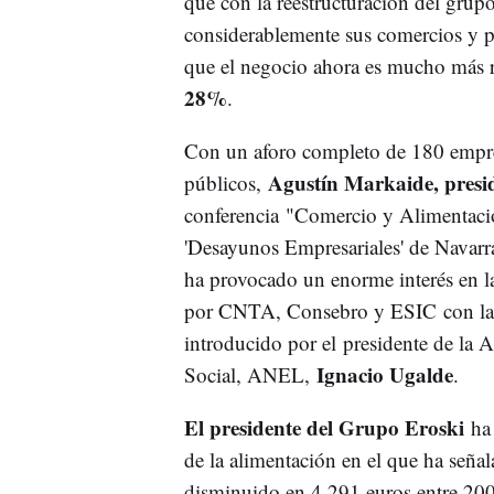
que con la reestructuración del grupo 
considerablemente sus comercios y pe
que el negocio ahora es mucho más 
28%
.
Con un aforo completo de 180 empres
Agustín Markaide, presi
públicos,
conferencia "Comercio y Alimentació
'Desayunos Empresariales' de Navarra 
ha provocado un enorme interés en la
por CNTA, Consebro y ESIC con la c
introducido por el presidente de la
Ignacio Ugalde
Social, ANEL,
.
El presidente del Grupo Eroski
ha
de la alimentación en el que ha seña
disminuido en 4.291 euros entre 20