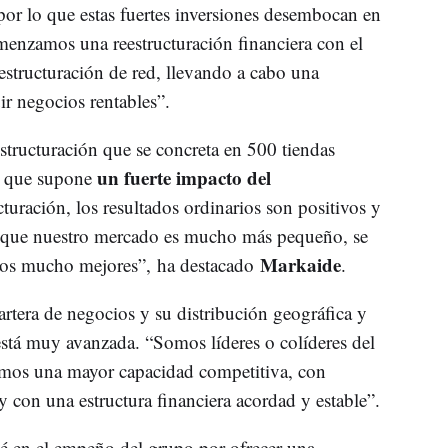
por lo que estas fuertes inversiones desembocan en
enzamos una reestructuración financiera con el
estructuración de red, llevando a cabo una
r negocios rentables”.
structuración que se concreta en 500 tiendas
un fuerte impacto del
o que supone
ucturación, los resultados ordinarios son positivos y
en que nuestro mercado es mucho más pequeño, se
Markaide
omos mucho mejores”, ha destacado
.
artera de negocios y su distribución geográfica y
está muy avanzada. “Somos líderes o colíderes del
emos una mayor capacidad competitiva, con
 con una estructura financiera acordad y estable”.
ié en el empeño del grupo por ofrecer una