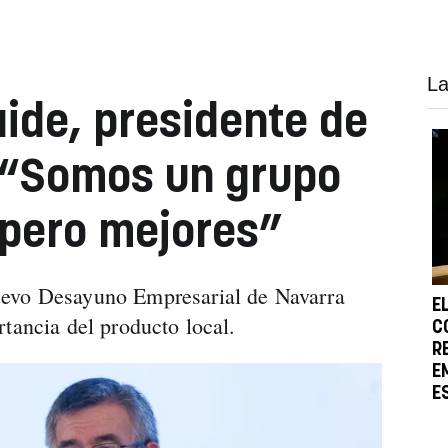
La
ide, presidente de
 “Somos un grupo
pero mejores”
uevo Desayuno Empresarial de Navarra
E
rtancia del producto local.
C
R
E
E