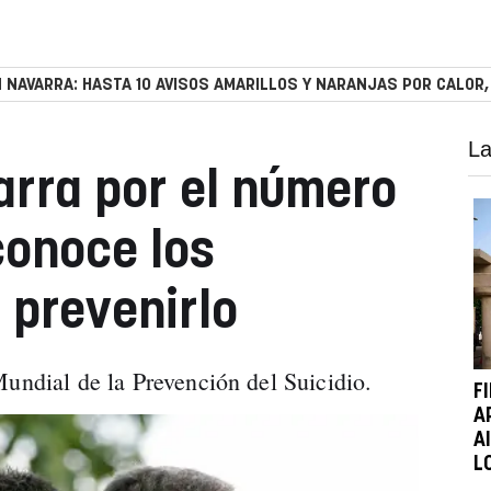
 NAVARRA: HASTA 10 AVISOS AMARILLOS Y NARANJAS POR CALOR,
La
arra por el número
conoce los
 prevenirlo
Mundial de la Prevención del Suicidio.
F
A
A
L