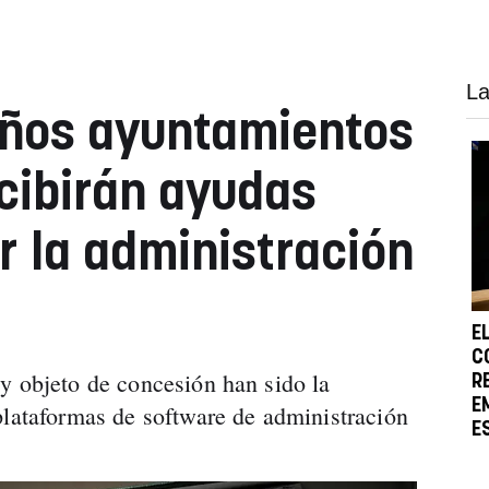
La
eños ayuntamientos
cibirán ayudas
r la administración
E
C
y objeto de concesión han sido la
R
E
plataformas de software de administración
E