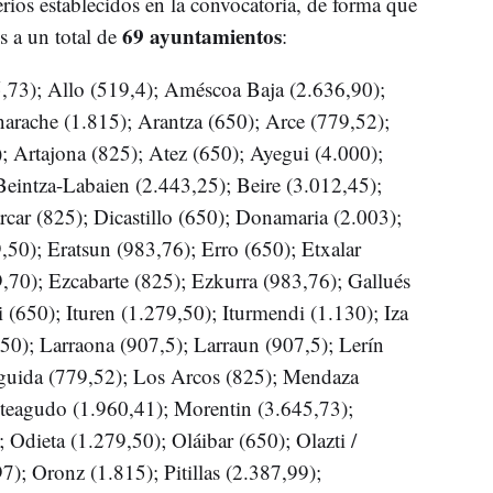
rios establecidos en la convocatoria, de forma que
69 ayuntamientos
 a un total de
:
,73); Allo (519,4); Améscoa Baja (2.636,90);
narache (1.815); Arantza (650); Arce (779,52);
; Artajona (825); Atez (650); Ayegui (4.000);
Beintza-Labaien (2.443,25); Beire (3.012,45);
rcar (825); Dicastillo (650); Donamaria (2.003);
,50); Eratsun (983,76); Erro (650); Etxalar
9,70); Ezcabarte (825); Ezkurra (983,76); Gallués
 (650); Ituren (1.279,50); Iturmendi (1.130); Iza
650); Larraona (907,5); Larraun (907,5); Lerín
guida (779,52); Los Arcos (825); Mendaza
teagudo (1.960,41); Morentin (3.645,73);
Odieta (1.279,50); Oláibar (650); Olazti /
7); Oronz (1.815); Pitillas (2.387,99);