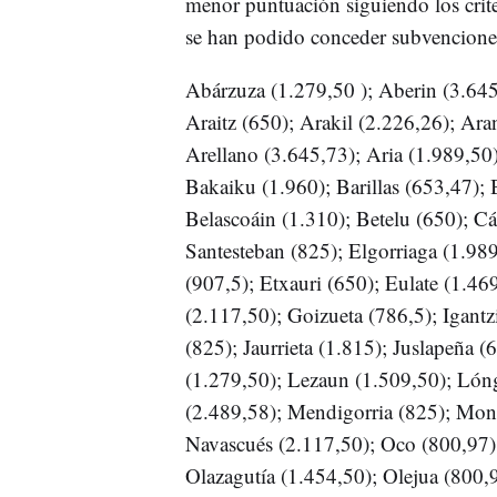
menor puntuación siguiendo los crite
se han podido conceder subvenciones
Abárzuza (1.279,50 ); Aberin (3.645
Araitz (650); Arakil (2.226,26); Ara
Arellano (3.645,73); Aria (1.989,50)
Bakaiku (1.960); Barillas (653,47); 
Belascoáin (1.310); Betelu (650); Cá
Santesteban (825); Elgorriaga (1.989
(907,5); Etxauri (650); Eulate (1.46
(2.117,50); Goizueta (786,5); Igantzi
(825); Jaurrieta (1.815); Juslapeña (
(1.279,50); Lezaun (1.509,50); Lón
(2.489,58); Mendigorria (825); Mon
Navascués (2.117,50); Oco (800,97); 
Olazagutía (1.454,50); Olejua (800,9