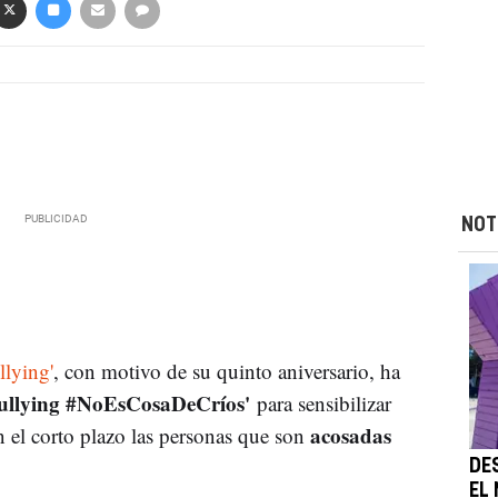
NOT
llying'
, con motivo de su quinto aniversario, ha
ullying #NoEsCosaDeCríos'
para sensibilizar
acosadas
n el corto plazo las personas que son
DE
EL