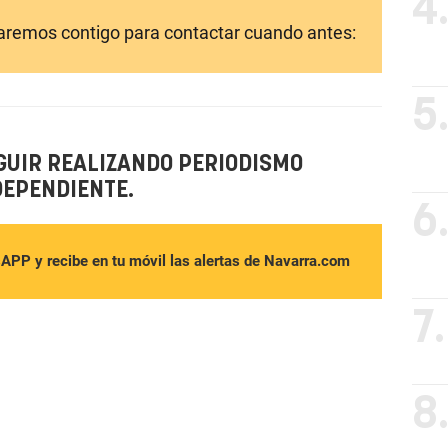
4
laremos contigo para contactar cuando antes:
5
GUIR REALIZANDO PERIODISMO
DEPENDIENTE.
6
sAPP y recibe en tu móvil las alertas de Navarra.com
7.
8