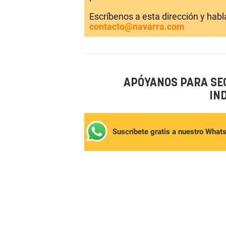
Escríbenos a esta dirección y hab
contacto@navarra.com
APÓYANOS PARA SE
IN
Suscríbete gratis a nuestro What