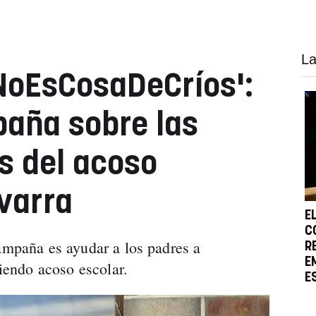
La
#NoEsCosaDeCríos':
aña sobre las
s del acoso
varra
E
C
campaña es ayudar a los padres a
R
E
riendo acoso escolar.
E