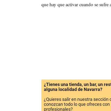
que hay que activar cuando se sufre a
¿Tienes una tienda, un bar, un re
alguna localidad de Navarra?
¿Quieres salir en nuestra sección
conozcan todo lo que ofreces con 
profesionales?