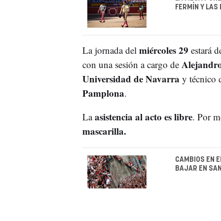
FERMÍN Y LAS 
miércoles 29
La jornada del
estará d
Alejandr
con una sesión a cargo de
Universidad de Navarra
y técnico
Pamplona
.
asistencia al acto es libre
La
. Por m
mascarilla.
CAMBIOS EN E
BAJAR EN SA