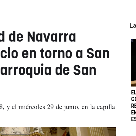
La
d de Navarra
clo en torno a San
parroquia de San
E
C
 y el miércoles 29 de junio, en la capilla
R
E
E