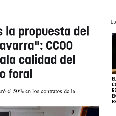
La
la propuesta del
avarra": CCOO
ala calidad del
o foral
E
C
ró el 50% en los contratos de la
R
E
E