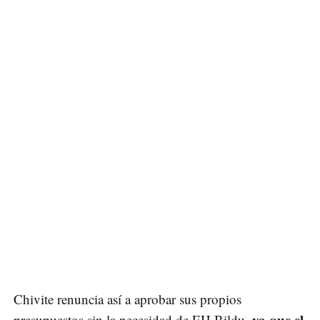
Chivite renuncia así a aprobar sus propios
ya que el
presupuestos sin la necesidad de EH Bildu,