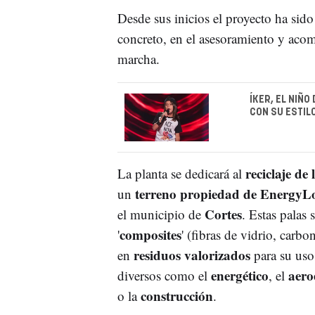
Desde sus inicios el proyecto ha sid
concreto, en el asesoramiento y acom
marcha.
ÍKER, EL NIÑ
CON SU ESTIL
reciclaje de
La planta se dedicará al
terreno propiedad de EnergyL
un
Cortes
el municipio de
. Estas palas 
composites
'
' (fibras de vidrio, carbo
residuos valorizados
en
para su us
energético
aero
diversos como el
, el
construcción
o la
.