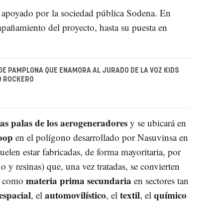
o apoyado por la sociedad pública Sodena. En
pañamiento del proyecto, hasta su puesta en
O DE PAMPLONA QUE ENAMORA AL JURADO DE LA VOZ KIDS
O ROCKERO
 las palas de los aerogeneradores
y se ubicará en
oop
en el polígono desarrollado por Nasuvinsa en
suelen estar fabricadas, de forma mayoritaria, por
no y resinas) que, una vez tratadas, se convierten
materia prima secundaria
o como
en sectores tan
espacial
automovilístico
textil
químico
, el
, el
, el