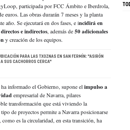
TO
yLoop, participada por FCC Ámbito e Iberdrola,
de euros. Las obras durarán 7 meses y la planta
ncidirá en
ste año. Se ejecutará en dos fases, e i
directos e indirectos
50 adicionales
, además de
ón
y creación de los equipos.
UBICACIÓN PARA LAS TXOZNAS EN SAN FERMÍN: "ASIRÓN
 A SUS CACHORROS CERCA"
impulso a
a, ha informado el Gobierno, supone el
ividad
empresarial de Navarra, pilares
oble transformación que está viviendo la
tipo de proyectos permite a Navarra posicionarse
 como es la circularidad, en esta transición, ha