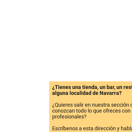
¿Tienes una tienda, un bar, un re
alguna localidad de Navarra?
¿Quieres salir en nuestra sección
conozcan todo lo que ofreces con 
profesionales?
Escríbenos a esta dirección y hab