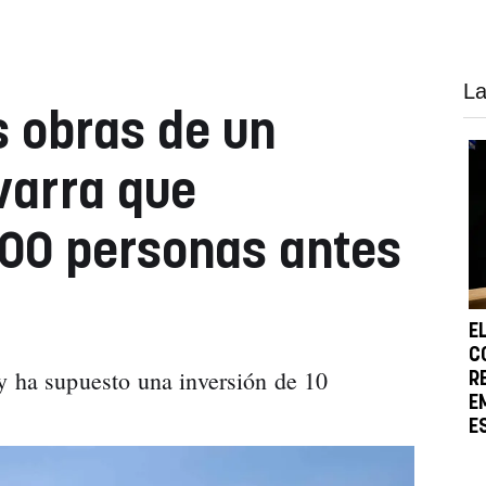
La
 obras de un
varra que
100 personas antes
E
C
y ha supuesto una inversión de 10
R
E
E