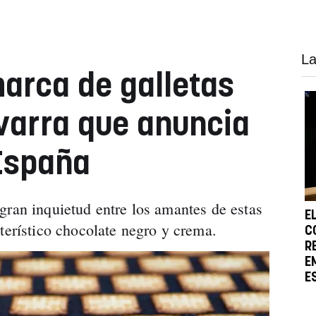
La
arca de galletas
varra que anuncia
España
gran inquietud entre los amantes de estas
E
terístico chocolate negro y crema.
C
R
E
E