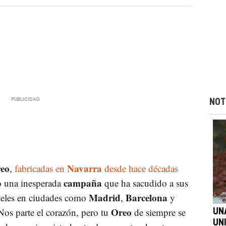
NOT
eo
Navarra
,
fabricadas en
desde hace décadas
campaña
o una inesperada
que ha sacudido a sus
Madrid
Barcelona
teles en ciudades como
,
y
Oreo
os parte el corazón, pero tu
de siempre se
UN
UN