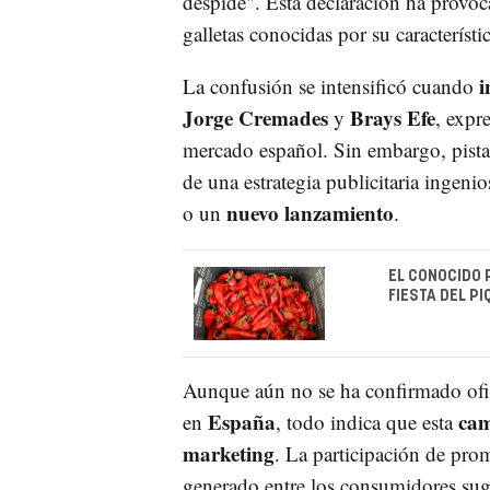
despide". Esta declaración ha provoc
galletas conocidas por su característ
i
La confusión se intensificó cuando
Jorge Cremades
Brays Efe
y
, expr
mercado español. Sin embargo, pistas
de una estrategia publicitaria ingen
nuevo lanzamiento
o un
.
EL CONOCIDO 
FIESTA DEL P
Aunque aún no se ha confirmado ofic
España
ca
en
, todo indica que esta
marketing
. La participación de prom
generado entre los consumidores sugi