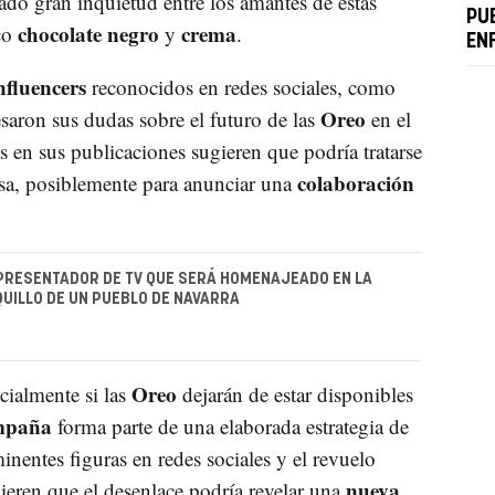
ado gran inquietud entre los amantes de estas
PU
chocolate negro
crema
ico
y
.
EN
nfluencers
reconocidos en redes sociales, como
Oreo
esaron sus dudas sobre el futuro de las
en el
 en sus publicaciones sugieren que podría tratarse
colaboración
iosa, posiblemente para anunciar una
PRESENTADOR DE TV QUE SERÁ HOMENAJEADO EN LA
IQUILLO DE UN PUEBLO DE NAVARRA
Oreo
ialmente si las
dejarán de estar disponibles
mpaña
forma parte de una elaborada estrategia de
inentes figuras en redes sociales y el revuelo
nueva
eren que el desenlace podría revelar una