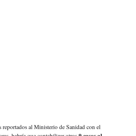
s reportados al Ministerio de Sanidad con el
9 casos al
as, habría que contabilizar otros