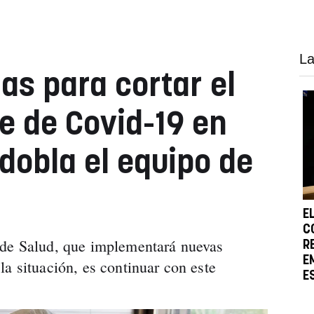
La
s para cortar el
te de Covid-19 en
dobla el equipo de
E
C
 de Salud, que implementará nuevas
R
E
a situación, es continuar con este
E