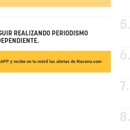
5
GUIR REALIZANDO PERIODISMO
DEPENDIENTE.
6
sAPP y recibe en tu móvil las alertas de Navarra.com
7.
8