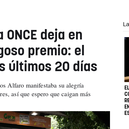
La
a ONCE deja en
goso premio: el
s últimos 20 días
s Alfaro manifestaba su alegría
E
tres, así que espero que caigan más
C
R
E
E