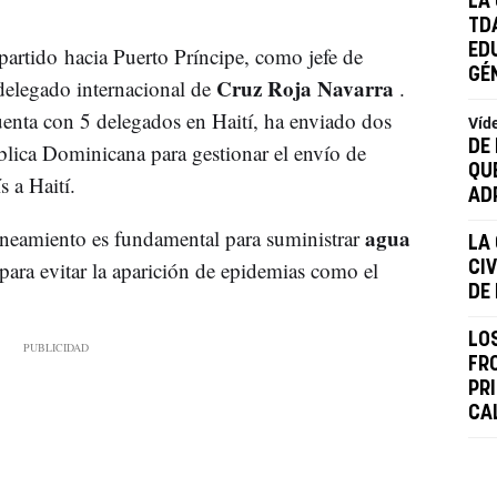
LA
TD
ED
a partido hacia Puerto Príncipe, como jefe de
GÉ
Cruz Roja Navarra
 delegado internacional de
.
nta con 5 delegados en Haití, ha enviado dos
Víd
DE 
lica Dominicana para gestionar el envío de
QU
s a Haití.
AD
agua
saneamiento es fundamental para suministrar
LA
para evitar la aparición de epidemias como el
CI
DE
LO
FR
PR
CA