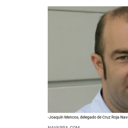
-Joaquín Mencos, delegado de Cruz Roja Navar
NAVARRA.COM