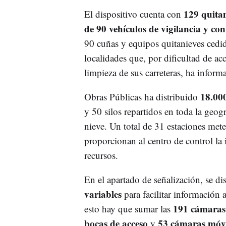
129 quitan
El dispositivo cuenta con
de 90 vehículos de vigilancia y con
90 cuñas y equipos quitanieves cedid
localidades que, por dificultad de ac
limpieza de sus carreteras, ha info
18.000
Obras Públicas ha distribuido
y 50 silos repartidos en toda la geogr
nieve. Un total de 31 estaciones met
proporcionan al centro de control la 
recursos.
En el apartado de señalización, se d
variables
para facilitar información a
191 cámaras f
esto hay que sumar las
bocas de acceso
53 cámaras móvi
y