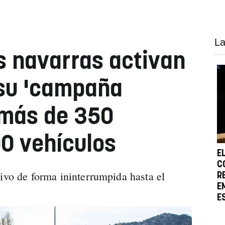
La
s navarras activan
su 'campaña
 más de 350
0 vehículos
E
C
tivo de forma ininterrumpida hasta el
R
E
E