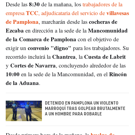
8:30
Desde las
de la mañana, los
trabajadores de la
TCC
villavesas
empresa
, adjudicataria del servicio de
de Pamplona
cocheras de
, marcharán desde las
Ezcaba
Mancomunidad
en dirección a la sede de la
de la Comarca de Pamplona
con el objetivo de
convenio "digno"
exigir un
para los trabajadores. Su
Chantrea
Cuesta de Labrit
recorrido incluirá la
, la
Cortes de Navarra
y
, concluyendo alrededor de las
10:00
Rincón
en la sede de la Mancomunidad, en el
de la Aduana
.
DETENIDO EN PAMPLONA UN VIOLENTO
MARROQUÍ TRAS GOLPEAR BRUTALMENTE
A UN HOMBRE PARA ROBARLE
huelga de
Desde primera hora de la mañana, la