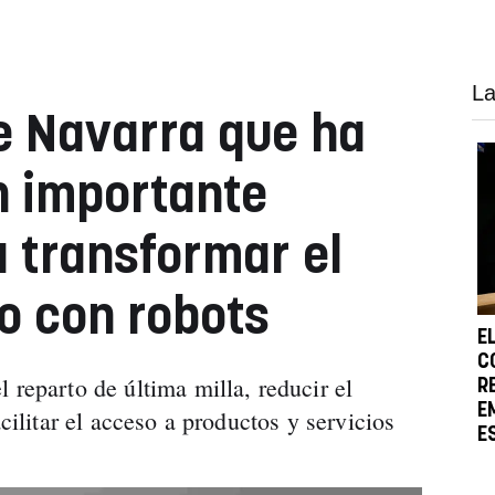
La
e Navarra que ha
n importante
a transformar el
o con robots
E
C
 reparto de última milla, reducir el
R
E
acilitar el acceso a productos y servicios
E