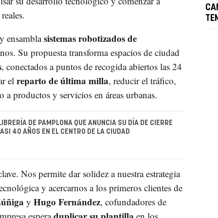
ulsar su desarrollo tecnológico y comenzar a
CA
reales.
TE
sistemas robotizados de
a y ensambla
nos. Su propuesta transforma espacios de ciudad
s
, conectados a puntos de recogida abiertos las 24
reparto de última milla
ar el
, reducir el tráfico,
eso a productos y servicios en áreas urbanas.
LIBRERÍA DE PAMPLONA QUE ANUNCIA SU DÍA DE CIERRE
ASI 40 AÑOS EN EL CENTRO DE LA CIUDAD
ave. Nos permite dar solidez a nuestra estrategia
ecnológica y acercarnos a los primeros clientes de
Zúñiga
Hugo Fernández
y
, cofundadores de
duplicar su plantilla
 empresa espera
en los