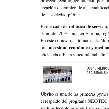
proyecto tecnológico liderado por u
creación de empleo de alta cualifica
de la sociedad pública.
robótica de servicio
El mercado de
,
ritmo del 20% anual en Europa, segú
En este contexto, automatizar la últi
necesidad económica y medio
una
eficiencia urbana y neutralidad climát
LOS 10 MÉDIC
RECIBIRÁN UN
Ubyko
es una de las primeras pymes
NEOTEC
el respaldo del programa
startups tecnológicas en España. Grac