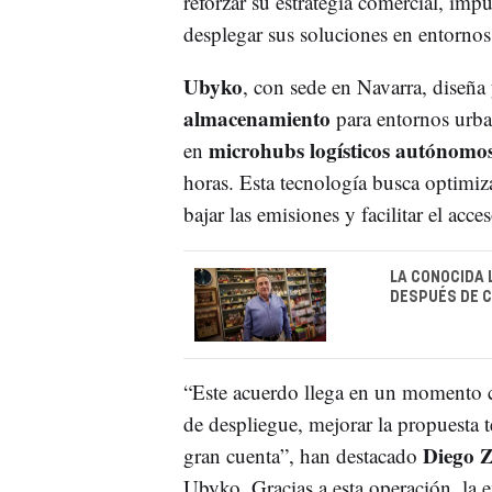
reforzar su estrategia comercial, imp
desplegar sus soluciones en entornos 
Ubyko
, con sede en Navarra, diseñ
almacenamiento
para entornos urba
microhubs logísticos autónomo
en
horas. Esta tecnología busca optimiz
bajar las emisiones y facilitar el acc
LA CONOCIDA 
DESPUÉS DE C
“Este acuerdo llega en un momento cl
de despliegue, mejorar la propuesta t
Diego 
gran cuenta”, han destacado
Ubyko. Gracias a esta operación, la