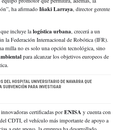
n equipo promotor que permitirá, además, la
Iñaki Larraya
ción”, ha afirmado
, director gerente
logística urbana
 que incluye la
, crecerá a un
n la Federación Internacional de Robótica (IFR).
ma milla no es solo una opción tecnológica, sino
ambiental
para alcanzar los objetivos europeos de
ica.
OS DEL HOSPITAL UNIVERSITARIO DE NAVARRA QUE
A SUBVENCIÓN PARA INVESTIGAR
ENISA
 innovadoras certificadas por
y cuenta con
del CDTI, el vehículo más importante de apoyo a
ias a este apoyo, la empresa ha desarrollado