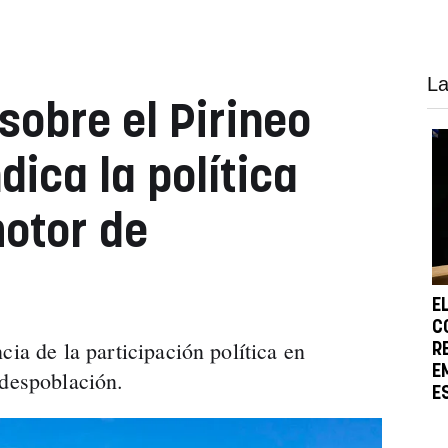
La
sobre el Pirineo
dica la política
otor de
E
C
cia de la participación política en
R
E
 despoblación.
E