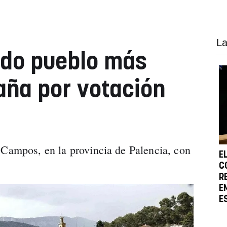
La
ndo pueblo más
aña por votación
 Campos, en la provincia de Palencia, con
E
C
R
E
E