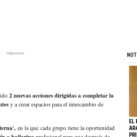
NOT
2 nuevas acciones dirigidas a completar la
cido
ntes
y a crear espacios para el intercambio de
EL
terna',
en la que
cada grupo tiene la oportunidad
AR
rín o bailarina
PR
profesional para que después de