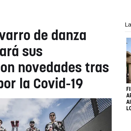
La
avarro de danza
ará sus
con novedades tras
por la Covid-19
F
A
A
L