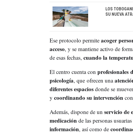
LOS TOBOGANE
SU NUEVA AT
acoger person
Ese protocolo permite
acceso
, y se mantiene activo de for
cuando la temperatu
de esas fechas,
profesionales 
El centro cuenta con
psicología
atenci
, que ofrecen una
diferentes espacios
donde se mueven: c
coordinando su intervención
y
con 
servicio de 
Además, dispone de un
medicación
de las personas usuarias 
información
coordinac
, así como de