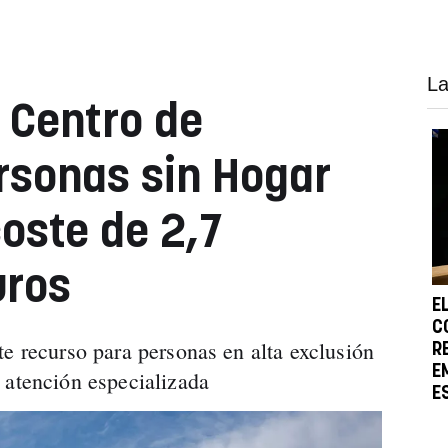
La
l Centro de
rsonas sin Hogar
oste de 2,7
uros
E
C
te recurso para personas en alta exclusión
R
E
 atención especializada
E