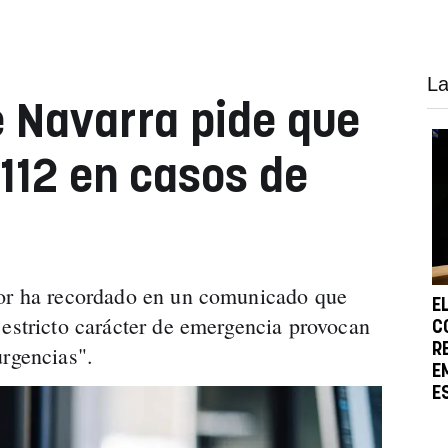
La
e Navarra pide que
 112 en casos de
ior ha recordado en un comunicado que
E
 estricto carácter de emergencia provocan
C
R
urgencias".
E
E