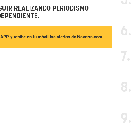
5
GUIR REALIZANDO PERIODISMO
DEPENDIENTE.
6
sAPP y recibe en tu móvil las alertas de Navarra.com
7.
8
9