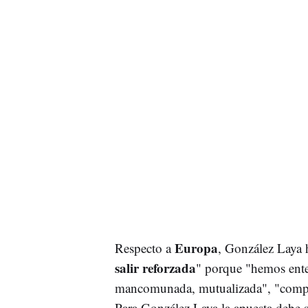
Europa
Respecto a
, González Laya 
salir reforzada
" porque "hemos ente
mancomunada, mutualizada", "compart
Para González Laya la apuesta debe s