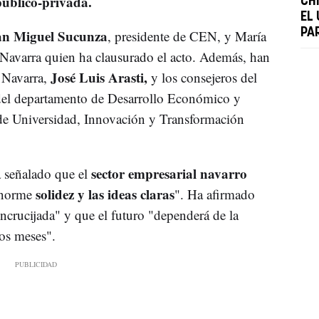
público-privada.
CH
EL
n Miguel Sucunza
PA
, presidente de CEN, y María
 Navarra quien ha clausurado el acto. Además, han
José Luis Arasti,
n Navarra,
y los consejeros del
del departamento de Desarrollo Económico y
de Universidad, Innovación y Transformación
sector empresarial navarro
a señalado que el
solidez y las ideas claras
 enorme
". Ha afirmado
crucijada" y que el futuro "dependerá de la
os meses".