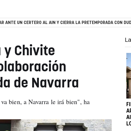
R ANTE UN CERTERO AL AIN Y CIERRA LA PRETEMPORADA CON DUD
La
 y Chivite
olaboración
da de Navarra
va bien, a Navarra le irá bien", ha
F
A
A
L