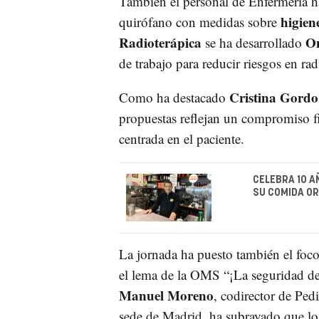
También el personal de Enfermería ha
higien
quirófano con medidas sobre
Radioterápica
On
se ha desarrollado
de trabajo para reducir riesgos en rad
Cristina Gordo
Como ha destacado
propuestas reflejan un compromiso f
centrada en el paciente.
CELEBRA 10 A
SU COMIDA OR
La jornada ha puesto también el foco
el lema de la OMS “¡La seguridad de
Manuel Moreno
, codirector de Ped
sede de Madrid, ha subrayado que los