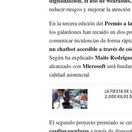
digitalización, el uso de wearables
reducir riesgos y mejorar la atención 
Premio a la
En la tercera edición del
los galardones han recaído en dos pro
comunicar incidencias de forma ráp
un chatbot accesible a través de c
Maite Rodrígu
Según ha explicado
Microsoft
alcanzado con
será fundame
calidad asistencial.
LA FIESTA DE
2.000 KILOS 
El segundo proyecto premiado se cen
cardiovasculares
a través de disposi