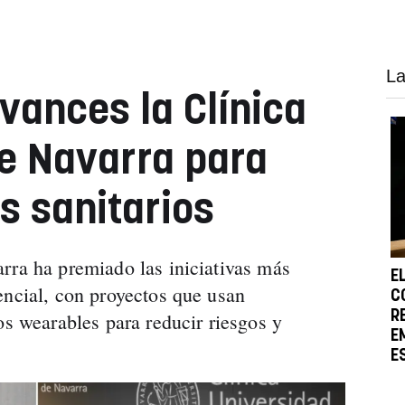
La
vances la Clínica
e Navarra para
s sanitarios
rra ha premiado las iniciativas más
E
encial, con proyectos que usan
C
R
os wearables para reducir riesgos y
E
E