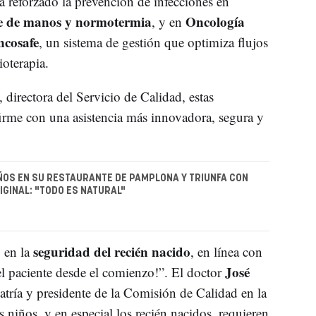
 reforzado la prevención de infecciones en
e de manos y normotermia
Oncología
, y en
cosafe
, un sistema de gestión que optimiza flujos
ioterapia.
, directora del Servicio de Calidad, estas
irme con una asistencia más innovadora, segura y
ÑOS EN SU RESTAURANTE DE PAMPLONA Y TRIUNFA CON
IGINAL: "TODO ES NATURAL"
seguridad del recién nacido
 en la
, en línea con
José
l paciente desde el comienzo!”. El doctor
iatría y presidente de la Comisión de Calidad en la
 niños, y en especial los recién nacidos, requieren