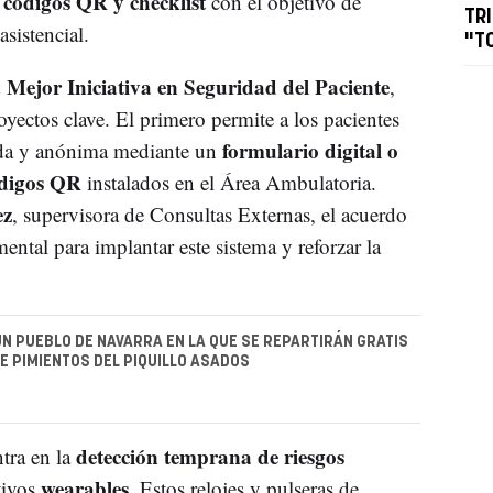
, códigos QR y checklist
con el objetivo de
TR
asistencial.
"T
 Mejor Iniciativa en Seguridad del Paciente
,
yectos clave. El primero permite a los pacientes
formulario digital o
ida y anónima mediante un
ódigos QR
instalados en el Área Ambulatoria.
ez
, supervisora de Consultas Externas, el acuerdo
ntal para implantar este sistema y reforzar la
 UN PUEBLO DE NAVARRA EN LA QUE SE REPARTIRÁN GRATIS
DE PIMIENTOS DEL PIQUILLO ASADOS
detección temprana de riesgos
tra en la
wearables
tivos
. Estos relojes y pulseras de