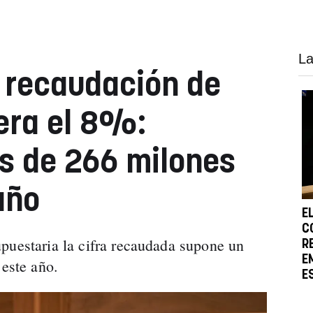
La
a recaudación de
era el 8%:
s de 266 milones
año
E
C
puestaria la cifra recaudada supone un
R
E
 este año.
E