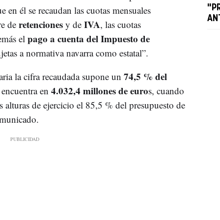
"P
ue en él se recaudan las cuotas mensuales
AN
retenciones
IVA
re de
y de
, las cuotas
pago a cuenta del Impuesto de
emás el
ujetas a normativa navarra como estatal”.
74,5 % del
ria la cifra recaudada supone un
4.032,4 millones de euro
 encuentra en
s, cuando
s alturas de ejercicio el 85,5 % del presupuesto de
comunicado.