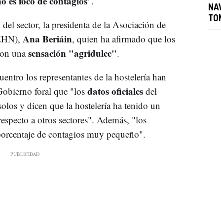
no es foco de contagios
".
NA
TO
 del sector, la presidenta de la Asociación de
Ana Beriáin
AEHN),
, quien ha afirmado que los
sensación "agridulce"
 con una
.
entro los representantes de la hostelería han
datos oficiales
 Gobierno foral que "los
del
olos y dicen que la hostelería ha tenido un
respecto a otros sectores". Además, "los
porcentaje de contagios muy pequeño".