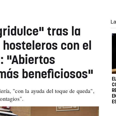
La
ridulce" tras la
 hosteleros con el
: "Abiertos
más beneficiosos"
E
C
ería, "con la ayuda del toque de queda",
R
E
contagios".
E