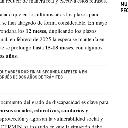
n reducir de manera real y efectiva estos retrasos.
MU
PE
do que en los últimos años los plazos para
ad se han alargado de forma considerable. En mayo
12 meses
 rondaba los
, duplicando los plazos
onal, en febrero de 2025 la espera se mantenía en
15-18 meses
nte se prolongó hasta
, con algunos
os años
.
QUE ABREN POR FIN SU SEGUNDA CAFETERÍA EN
SPUÉS DE DOS AÑOS DE TRÁMITES
ocimiento del grado de discapacidad es clave para
ursos sociales, educativos, sanitarios y
protección y agravan la vulnerabilidad social y
. CERMIN ha insistido en que la situación debe