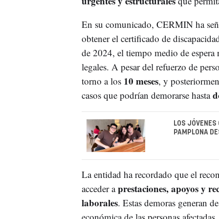
urgentes y estructurales
que permita
En su comunicado, CERMIN ha señala
obtener el certificado de discapacid
de 2024, el tiempo medio de espera
legales. A pesar del refuerzo de pers
10 meses
torno a los
, y posteriorme
d
casos que podrían demorarse hasta
LOS JÓVENES 
PAMPLONA DE
La entidad ha recordado que el recon
prestaciones, apoyos y rec
acceder a
laborales
. Estas demoras generan des
económica de las personas afectadas