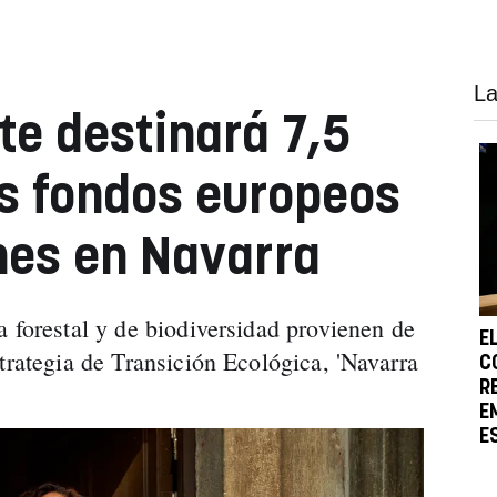
La
e destinará 7,5
os fondos europeos
nes en Navarra
a forestal y de biodiversidad provienen de
E
trategia de Transición Ecológica, 'Navarra
C
R
E
E