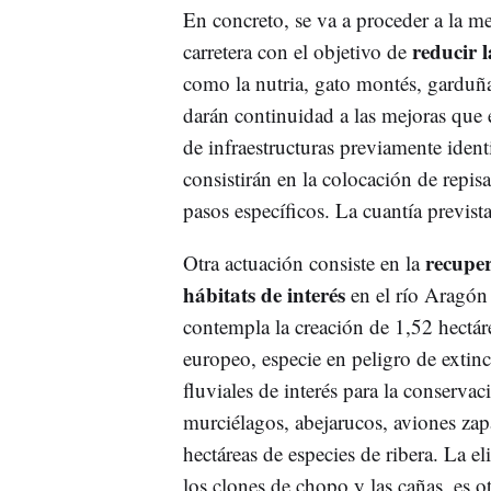
En concreto, se va a proceder a la me
reducir 
carretera con el objetivo de
como la nutria, gato montés, garduña
darán continuidad a las mejoras que 
de infraestructuras previamente ident
consistirán en la colocación de repis
pasos específicos. La cuantía previst
recupera
Otra actuación consiste en la
hábitats de interés
en el río Aragón
contempla la creación de 1,52 hectár
europeo, especie en peligro de extinc
fluviales de interés para la conservac
murciélagos, abejarucos, aviones zapa
hectáreas de especies de ribera. La e
los clones de chopo y las cañas, es o