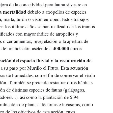
jora de la conectividad para fauna silvestre en
la mortalidad
debido a atropellos de especies
, marta, turón o visón europeo. Estos trabajos
en los últimos años se han realizado en los tramos
ificados con mayor índice de atropellos y
as o cerramientos, revegetación o la apertura de
400.000 euros
a de financiación asciende a
.
ción del espacio fluvial y la restauración de
 a su paso por Murillo el Fruto. Esta actuación
eas de humedales, con el fin de conservar el visón
ión. También se pretende restaurar otros hábitats
ión de distintas especies de fauna (galápagos,
dores...), así como la plantación de 5,94
liminación de plantas alóctonas e invasoras, como
tro de los objetivos de esta acción, cuyo