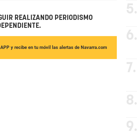
5
GUIR REALIZANDO PERIODISMO
DEPENDIENTE.
6
sAPP y recibe en tu móvil las alertas de Navarra.com
7.
8
9