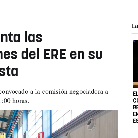
La
nta las
es del ERE en su
sta
 convocado a la comisión negociadora a
E
1:00 horas.
C
R
E
E