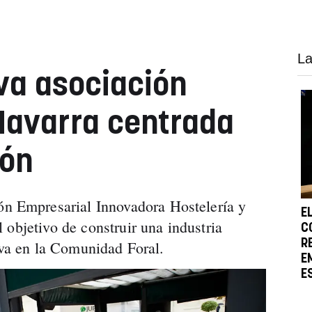
La
va asociación
Navarra centrada
ión
Empresarial Innovadora Hostelería y
E
 objetivo de construir una industria
C
R
iva en la Comunidad Foral.
E
E