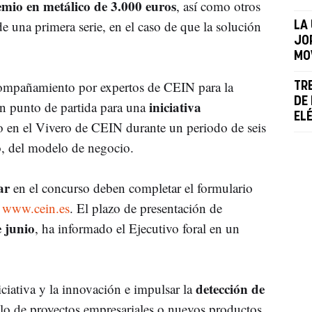
mio en metálico de 3.000 euros
, así como otros
e una primera serie, en el caso de que la solución
LA
JO
MO
compañamiento por expertos de CEIN para la
TR
DE
iniciativa
un punto de partida para una
EL
to en el Vivero de CEIN durante un periodo de seis
o, del modelo de negocio.
par
en el concurso deben completar el formulario
b
www.cein.es
. El plazo de presentación de
e junio
, ha informado el Ejecutivo foral en un
detección de
ciativa y la innovación e impulsar la
ollo de proyectos empresariales o nuevos productos