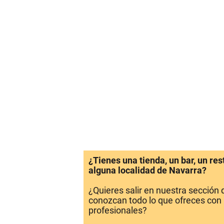
¿Tienes una tienda, un bar, un re
alguna localidad de Navarra?
¿Quieres salir en nuestra sección
conozcan todo lo que ofreces con 
profesionales?