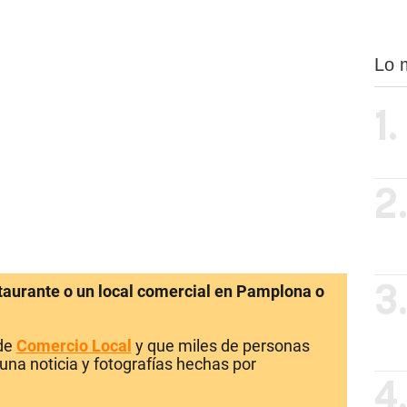
Lo 
1.
2
staurante o un local comercial en Pamplona o
3
 de
Comercio Local
y que miles de personas
una noticia y fotografías hechas por
4