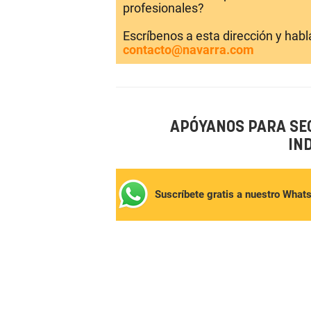
profesionales?
Escríbenos a esta dirección y hab
contacto@navarra.com
APÓYANOS PARA SE
IN
Suscríbete gratis a nuestro What