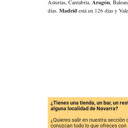
Aragón
Asturias, Cantabria,
, Balear
Madrid
días.
está en 126 días y Val
¿Tienes una tienda, un bar, un re
alguna localidad de Navarra?
¿Quieres salir en nuestra sección
conozcan todo lo que ofreces con 