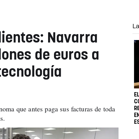
La
ientes: Navarra
lones de euros a
tecnología
E
C
oma que antes paga sus facturas de toda
R
E
s.
E