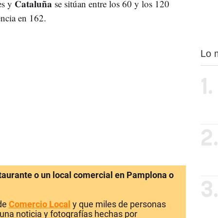
Cataluña
es y
se sitúan entre los 60 y los 120
encia en 162.
Lo 
1.
2
staurante o un local comercial en Pamplona o
3
 de
Comercio Local
y que miles de personas
una noticia y fotografías hechas por