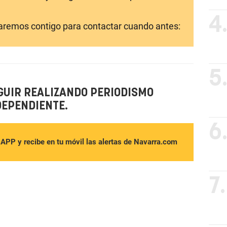
4
laremos contigo para contactar cuando antes:
5
GUIR REALIZANDO PERIODISMO
DEPENDIENTE.
6
sAPP y recibe en tu móvil las alertas de Navarra.com
7.